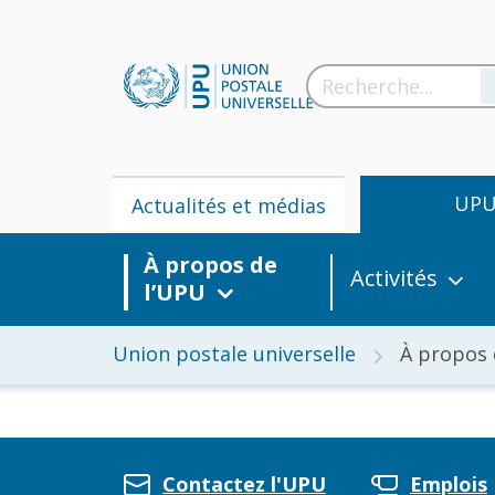
UP
Actualités et médias
À propos de
Activités
l’UPU
Union postale universelle
À propos 
Actua
m
Contactez l'UPU
Emplois