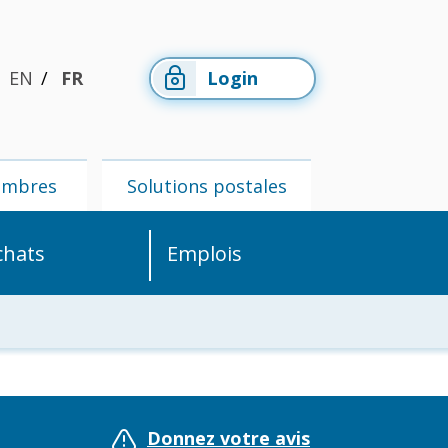
EN
FR
Login
embres
Solutions postales
chats
Emplois
Espace
Solutions
membres
postales
Donnez votre avis