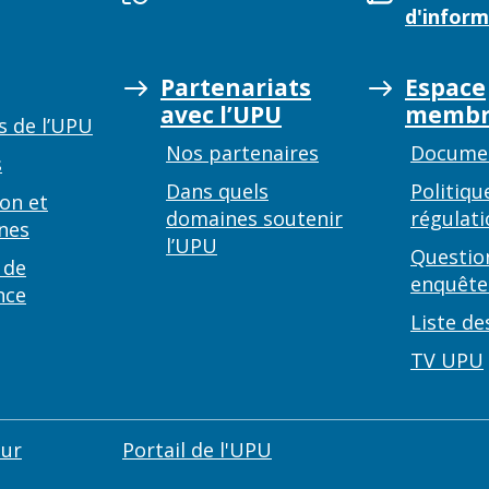
d'inform
Partenariats
Espace
avec l’UPU
membr
s de l’UPU
Nos partenaires
Documen
s
Dans quels
Politiqu
on et
domaines soutenir
régulati
nes
l’UPU
Questio
 de
enquête
nce
Liste de
TV UPU
eur
Portail de l'UPU