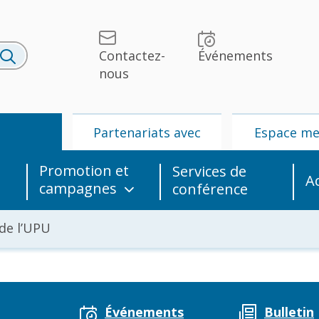
Contactez-
Événements
nous
U
Partenariats avec
Espace m
l’UPU
Promotion et
Services de
A
campagnes
conférence
de l’UPU
lités et
UPU
Partenariats
édias
avec l’UPU
Événements
Bulletin