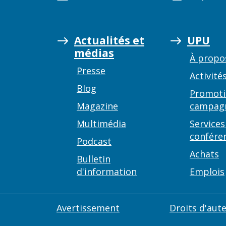
Actualités et
UPU
médias
À propo
Presse
Activité
Blog
Promoti
Magazine
campag
Multimédia
Services
confére
Podcast
Achats
Bulletin
d'information
Emplois
Avertissement
Droits d'aut