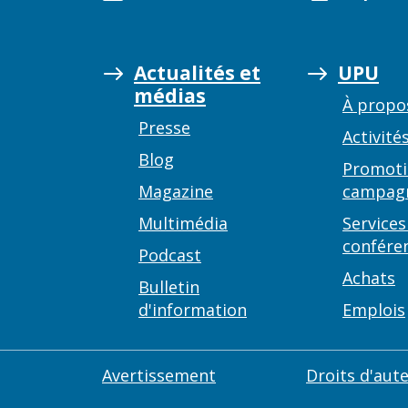
Actualités et
UPU
médias
À propo
Presse
Activité
Blog
Promoti
Magazine
campag
Multimédia
Services
confére
Podcast
Achats
Bulletin
d'information
Emplois
Avertissement
Droits d'aut