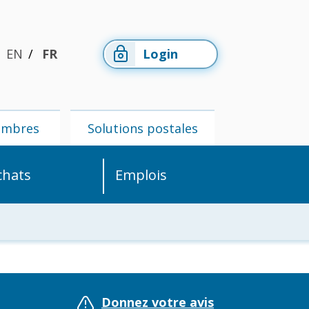
EN
FR
Login
embres
Solutions postales
chats
Emplois
Espace
Solutions
membres
postales
Donnez votre avis