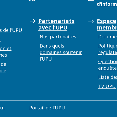
d'inform
Partenariats
Espace
avec l’UPU
membr
s de l’UPU
Nos partenaires
Documen
s
Dans quels
Politiqu
on et
domaines soutenir
régulati
nes
l’UPU
Questio
 de
enquête
nce
Liste de
TV UPU
eur
Portail de l'UPU