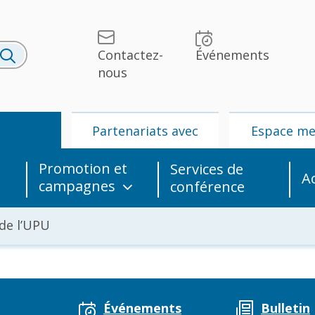
Contactez-
Événements
nous
U
Partenariats avec
Espace m
l’UPU
Promotion et
Services de
A
campagnes
conférence
de l’UPU
lités et
UPU
Partenariats
édias
avec l’UPU
Événements
Bulletin