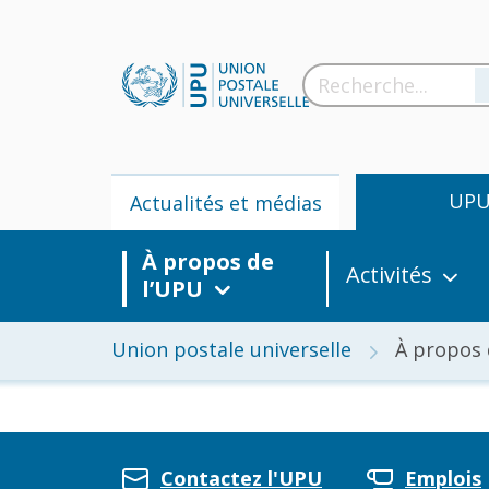
UP
Actualités et médias
À propos de
Activités
l’UPU
Union postale universelle
À propos 
Actua
m
Contactez l'UPU
Emplois