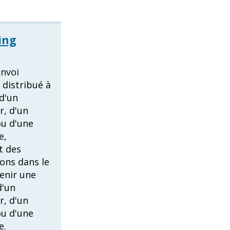
ing
envoi
 distribué à
 d'un
r, d'un
u d'une
e,
t des
ons dans le
enir une
d'un
r, d'un
u d'une
e.