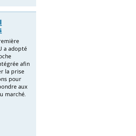
l
s
remière
PU a adopté
oche
ntégrée afin
r la prise
ons pour
pondre aux
du marché.