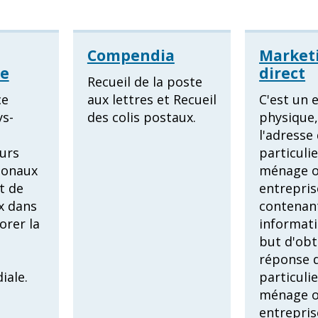
Compendia
Market
ge
direct
Recueil de la poste
ce
aux lettres et Recueil
C'est un 
ys-
des colis postaux.
physique,
l'adresse
urs
particulie
ionaux
ménage o
t de
entrepris
x dans
contenan
orer la
informati
but d'obt
réponse 
iale.
particulie
ménage o
entrepris