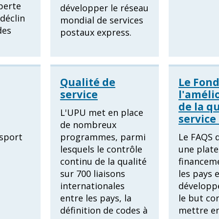
perte
développer le réseau
déclin
mondial de services
des
postaux express.
Qualité de
Le Fond
service
l'améli
de la q
L'UPU met en place
service
de nombreux
nsport
programmes, parmi
Le FAQS d
lesquels le contrôle
une plat
continu de la qualité
financem
sur 700 liaisons
les pays 
internationales
développ
entre les pays, la
le but co
définition de codes à
mettre e