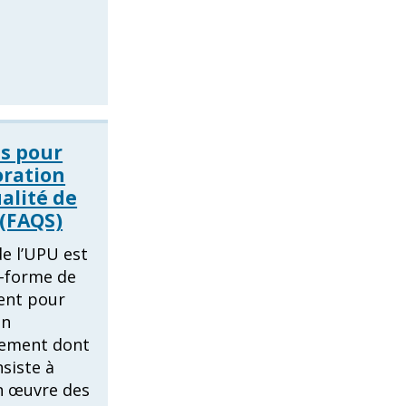
s pour
oration
ualité de
 (FAQS)
e l’UPU est
e-forme de
ent pour
en
ement dont
nsiste à
n œuvre des