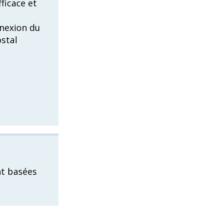
fficace et
nnexion du
stal
nt basées