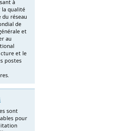
isant à
 la qualité
e du réseau
ndial de
énérale et
er au
tional
ucture et le
es postes
res.
s
es sont
sables pour
itation