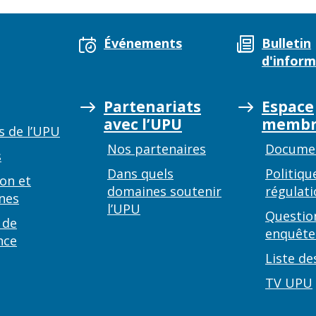
Événements
Bulletin
d'inform
Partenariats
Espace
avec l’UPU
membr
s de l’UPU
Nos partenaires
Documen
s
Dans quels
Politiqu
on et
domaines soutenir
régulati
nes
l’UPU
Questio
 de
enquête
nce
Liste de
TV UPU