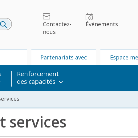
Contactez-
Événements
nous
U
Partenariats avec
Espace m
l’UPU
s
Renforcement
des capacités
ervices
 services
lités et
UPU
Partenariats
édias
avec l’UPU