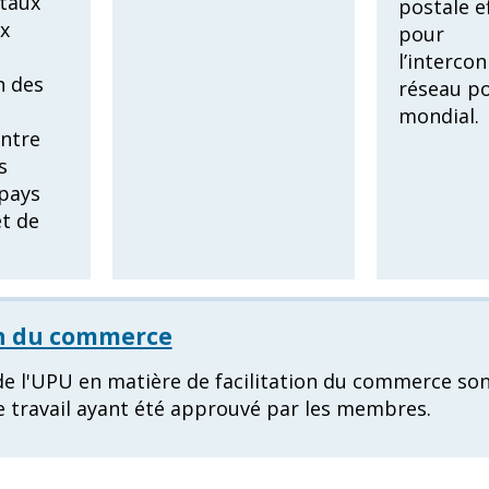
taux
postale e
x
pour
l’interco
 des
réseau po
mondial.
entre
s
pays
et de
on du commerce
 de l'UPU en matière de facilitation du commerce so
e travail ayant été approuvé par les membres.