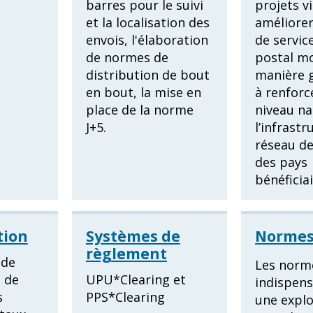
barres pour le suivi
projets v
et la localisation des
améliorer
envois, l'élaboration
de servic
de normes de
postal mo
distribution de bout
manière g
en bout, la mise en
à renforc
place de la norme
niveau na
J+5.
l’infrastr
réseau d
des pays
bénéficiai
ion
Systèmes de
Norme
règlement
 de
Les norm
 de
UPU*Clearing et
indispen
s
PPS*Clearing
une explo