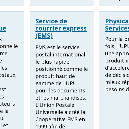
Service de
Physica
ue
courrier express
Service
(EMS)
x
Pour la p
ionnelle
fois, l'U
EMS est le service
rce
une appr
postal international
e
produit i
le plus rapide,
les
d'accélére
positionné comme le
ostaux,
de décisi
produit haut de
mieux ré
gamme de l'UPU
est
besoins 
pour les documents
es
et les marchandises.
oteurs
L'Union Postale
e la
Universelle a créé la
du
Coopérative EMS en
l et
1999 afin de