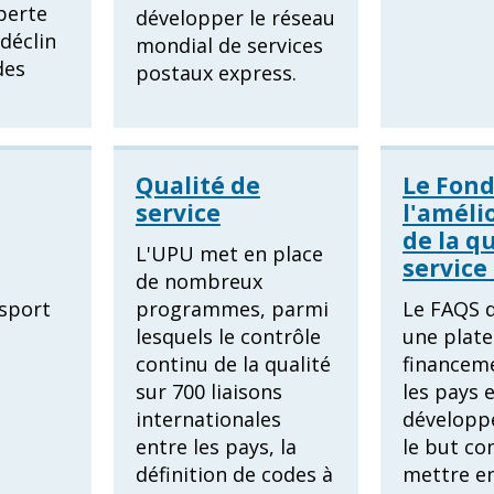
perte
développer le réseau
déclin
mondial de services
des
postaux express.
Qualité de
Le Fond
service
l'améli
de la q
L'UPU met en place
service
de nombreux
nsport
programmes, parmi
Le FAQS d
lesquels le contrôle
une plat
continu de la qualité
financem
sur 700 liaisons
les pays 
internationales
développ
entre les pays, la
le but co
définition de codes à
mettre e