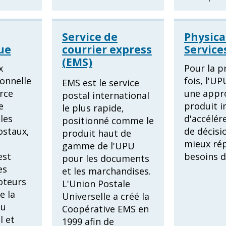
Service de
Physica
ue
courrier express
Service
(EMS)
x
Pour la p
ionnelle
fois, l'U
EMS est le service
rce
une appr
postal international
e
produit i
le plus rapide,
les
d'accélére
positionné comme le
ostaux,
de décisi
produit haut de
mieux ré
gamme de l'UPU
est
besoins 
pour les documents
es
et les marchandises.
oteurs
L'Union Postale
e la
Universelle a créé la
du
Coopérative EMS en
l et
1999 afin de