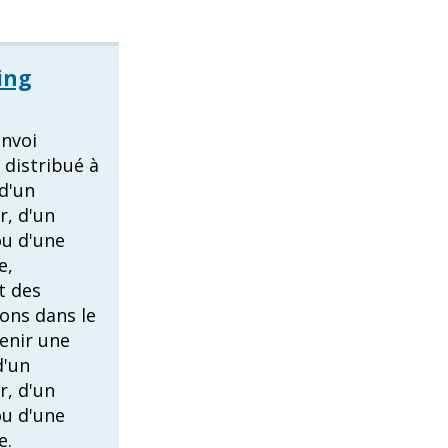
ing
envoi
 distribué à
 d'un
r, d'un
u d'une
e,
t des
ons dans le
enir une
d'un
r, d'un
u d'une
e.