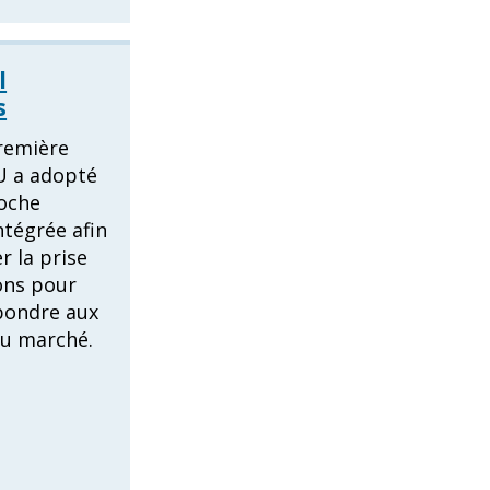
l
s
remière
PU a adopté
oche
ntégrée afin
r la prise
ons pour
pondre aux
du marché.