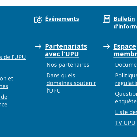
Événements
Bulletin
d'inform
Partenariats
Espace
avec l’UPU
membr
s de l’UPU
Nos partenaires
Documen
s
Dans quels
Politiqu
on et
domaines soutenir
régulati
nes
l’UPU
Questio
 de
enquête
nce
Liste de
TV UPU