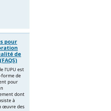
s pour
oration
ualité de
 (FAQS)
e l’UPU est
e-forme de
ent pour
en
ement dont
nsiste à
n œuvre des