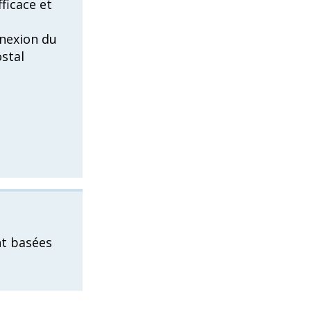
fficace et
nnexion du
stal
nt basées