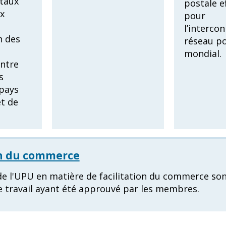
taux
postale e
x
pour
l’interco
 des
réseau po
mondial.
entre
s
pays
et de
on du commerce
 de l'UPU en matière de facilitation du commerce so
e travail ayant été approuvé par les membres.