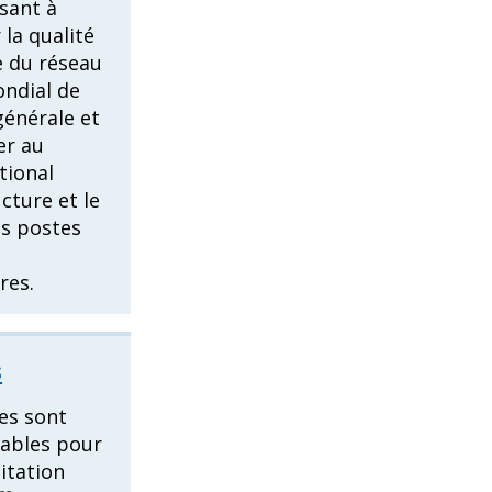
isant à
 la qualité
e du réseau
ndial de
énérale et
er au
tional
ucture et le
es postes
res.
s
es sont
sables pour
itation