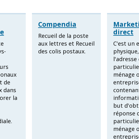
Compendia
Market
ge
direct
Recueil de la poste
ce
aux lettres et Recueil
C'est un 
ys-
des colis postaux.
physique,
l'adresse
urs
particulie
ionaux
ménage o
t de
entrepris
x dans
contenan
orer la
informati
but d'obt
réponse 
iale.
particulie
ménage o
entrepris