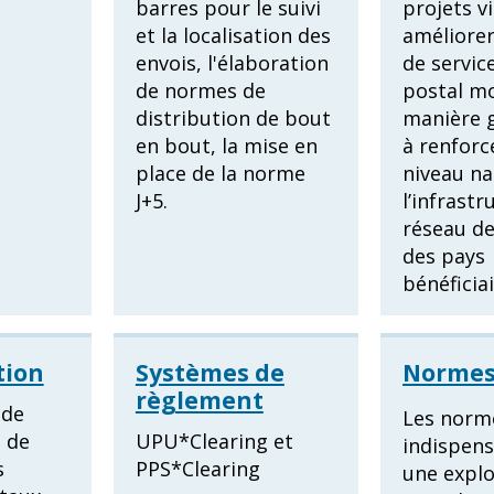
barres pour le suivi
projets v
et la localisation des
améliorer
envois, l'élaboration
de servic
de normes de
postal mo
distribution de bout
manière g
en bout, la mise en
à renforc
place de la norme
niveau na
J+5.
l’infrastr
réseau d
des pays
bénéficiai
ion
Systèmes de
Norme
règlement
 de
Les norm
 de
UPU*Clearing et
indispen
s
PPS*Clearing
une explo