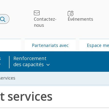
Contactez-
Événements
nous
U
Partenariats avec
Espace m
l’UPU
s
Renforcement
des capacités
ervices
 services
lités et
UPU
Partenariats
édias
avec l’UPU