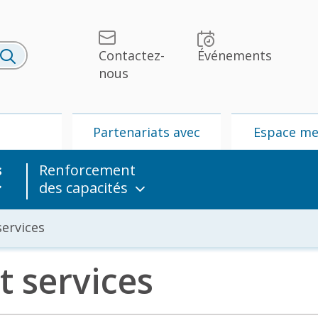
Contactez-
Événements
nous
U
Partenariats avec
Espace m
l’UPU
s
Renforcement
des capacités
ervices
 services
lités et
UPU
Partenariats
édias
avec l’UPU