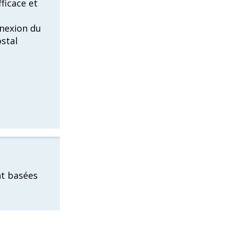
fficace et
nnexion du
stal
nt basées