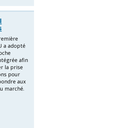
l
s
remière
PU a adopté
oche
ntégrée afin
r la prise
ons pour
pondre aux
du marché.