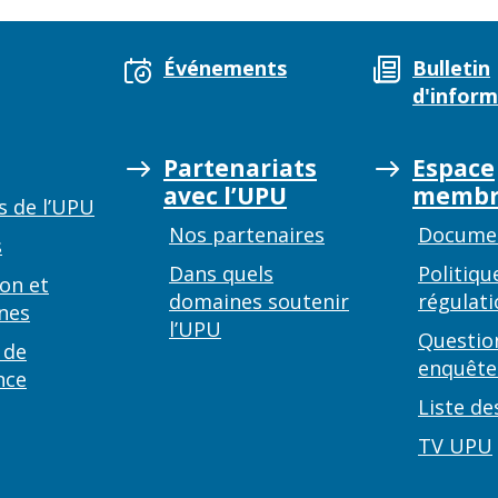
Événements
Bulletin
d'inform
Partenariats
Espace
avec l’UPU
membr
s de l’UPU
Nos partenaires
Documen
s
Dans quels
Politiqu
on et
domaines soutenir
régulati
nes
l’UPU
Questio
 de
enquête
nce
Liste de
TV UPU