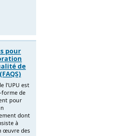
s pour
oration
ualité de
 (FAQS)
e l’UPU est
e-forme de
ent pour
en
ement dont
nsiste à
n œuvre des