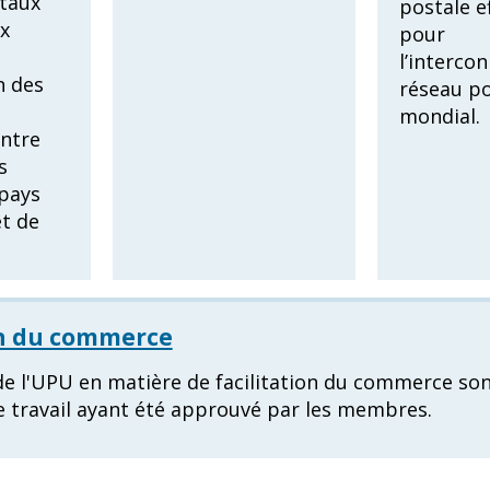
taux
postale e
x
pour
l’interco
 des
réseau po
mondial.
entre
s
pays
et de
on du commerce
 de l'UPU en matière de facilitation du commerce so
e travail ayant été approuvé par les membres.