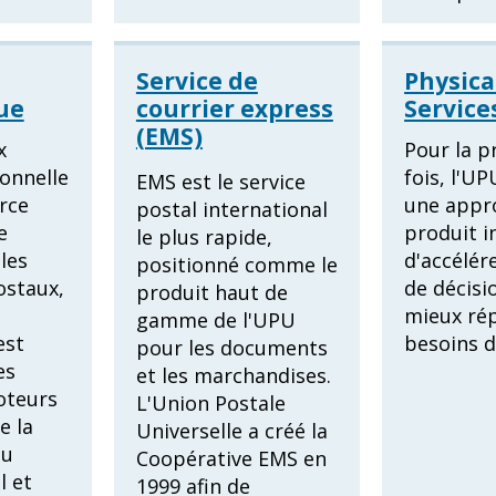
Service de
Physica
ue
courrier express
Service
(EMS)
x
Pour la p
ionnelle
fois, l'U
EMS est le service
rce
une appr
postal international
e
produit i
le plus rapide,
les
d'accélére
positionné comme le
ostaux,
de décisi
produit haut de
mieux ré
gamme de l'UPU
est
besoins 
pour les documents
es
et les marchandises.
oteurs
L'Union Postale
e la
Universelle a créé la
du
Coopérative EMS en
l et
1999 afin de