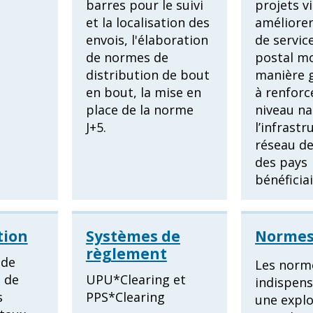
barres pour le suivi
projets v
et la localisation des
améliorer
envois, l'élaboration
de servic
de normes de
postal mo
distribution de bout
manière g
en bout, la mise en
à renforc
place de la norme
niveau na
J+5.
l’infrastr
réseau d
des pays
bénéficiai
ion
Systèmes de
Norme
règlement
 de
Les norm
 de
UPU*Clearing et
indispen
s
PPS*Clearing
une explo