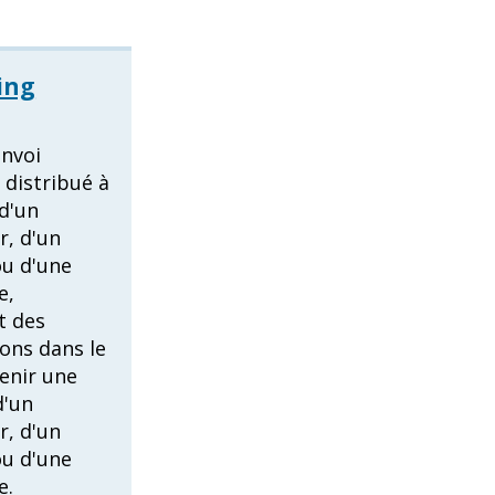
ing
envoi
 distribué à
 d'un
r, d'un
u d'une
e,
t des
ons dans le
enir une
d'un
r, d'un
u d'une
e.