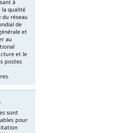
isant à
 la qualité
e du réseau
ndial de
énérale et
er au
tional
ucture et le
es postes
res.
s
es sont
sables pour
itation