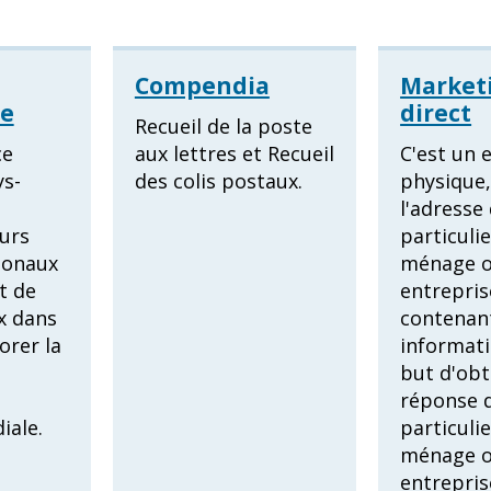
Compendia
Market
ge
direct
Recueil de la poste
ce
aux lettres et Recueil
C'est un 
ys-
des colis postaux.
physique,
l'adresse
urs
particulie
ionaux
ménage o
t de
entrepris
x dans
contenan
orer la
informati
but d'obt
réponse 
iale.
particulie
ménage o
entrepris