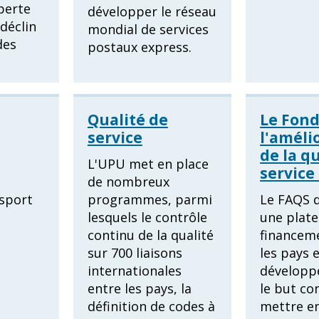
perte
développer le réseau
déclin
mondial de services
des
postaux express.
Qualité de
Le Fond
service
l'améli
de la q
L'UPU met en place
service
de nombreux
nsport
programmes, parmi
Le FAQS d
lesquels le contrôle
une plat
continu de la qualité
financem
sur 700 liaisons
les pays 
internationales
développ
entre les pays, la
le but co
définition de codes à
mettre e